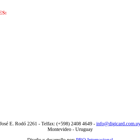
ES:
José E. Rodó 2261 - Telfax: (+598) 2408 4649 -
info@digicard.com.u
Montevideo - Uruguay
Diseño y desarrollo por:
PRO Internacional