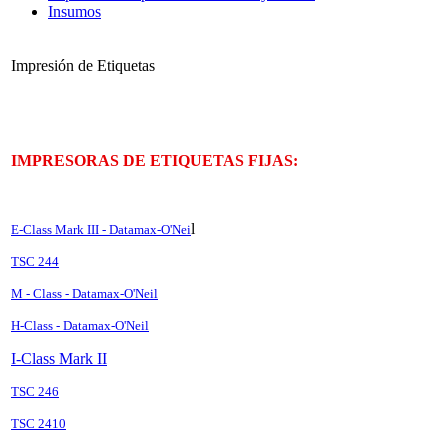
Insumos
Impresión de Etiquetas
IMPRESORAS DE ETIQUETAS FIJAS:
l
E-Class Mark III - Datamax-O'Nei
TSC 244
M - Class - Datamax-O'Neil
H-Class - Datamax-O'Neil
I-Class Mark II
TSC 246
TSC 2410